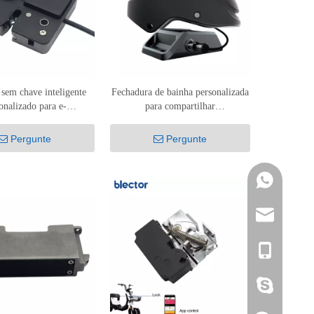
sem chave inteligente
Fechadura de bainha personalizada
onalizado para e-
para compartilhar
bicicleta/ciclomotores
scooters/bicicletas
DCS-DK-004
Pergunte
Pergunte
+86 1511269
sales01@blec
86- 18816272
alicechen1213