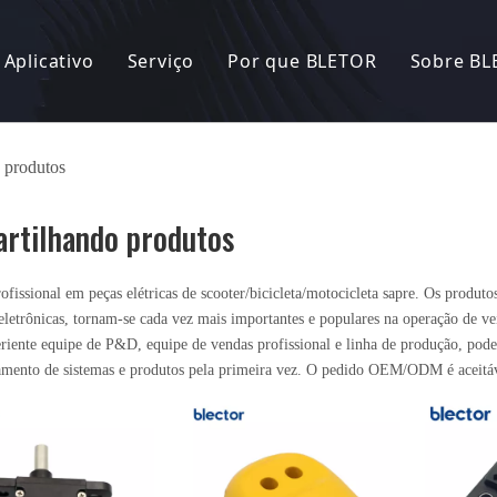
Aplicativo
Serviço
Por que BLETOR
Sobre BL
Bicicleta Elétrica
P&D
Nossa fábrica
Notíci
 produtos
 Eletrônica
Scooter Elétrica
OEM/ODM
Nossa história
r de bateria
Motocicleta Elétrica
Capacidade de Fabricação
Nosso cliente
rtilhando produtos
r CC-CC
Triciclo elétrico
Controle de qualidade
Patentes e Certificados
rofissional em peças elétricas de scooter/bicicleta/motocicleta sapre. Os produt
eletrônicas, tornam-se cada vez mais importantes e populares na operação de veí
e alarme anti-roubo
Outro
Perguntas frequentes
Exposição
iente equipe de P&D, equipe de vendas profissional e linha de produção, podemo
amento de sistemas e produtos pela primeira vez. O pedido OEM/ODM é aceitáv
de entrada sem chave
lhando produtos