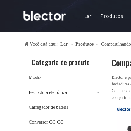
Lar
Produtos
Mostrar
Você está aqui:
Lar
»
Produtos
»
Compartilhando
Fechadura
Carregado
Categoria de produto
Compa
Converso
Mostrar
Blector é p
fechaduras 
Sistema d
Com a exper
Fechadura eletrônica
compartilh
Sistema 
Carregador de bateria
Comparti
Conversor CC-CC