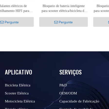
falantes elétricos de
Bloqueio de bateria inteligente
Bloqueio 
tilhamento HIFI para
para scooter elétrica/bicicleta de
para scoote
/bicicleta/motocicleta
compartilhamento SH-101
Pergunte
Pergunte
APLICATIVO
SERVIÇOS
Bicicleta Elétrica
P&D
Scooter Elétrica
OEM/ODM
Motocicleta Elétrica
Capacidade de Fabricação