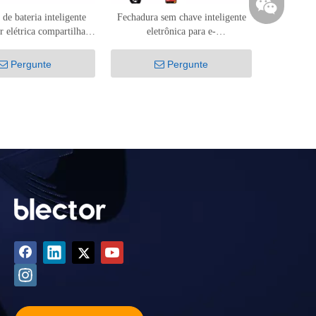
de bateria inteligente
Fechadura sem chave inteligente
r elétrica compartilhada
eletrônica para e-
SH-102
scooter/bicicleta/ciclomotores
ZDS-DK-008
Pergunte
Pergunte
+86 1511269