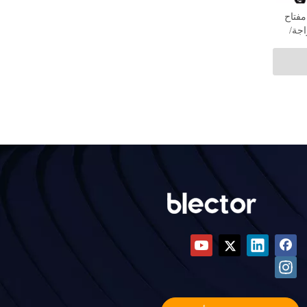
مفتاح
اجة/