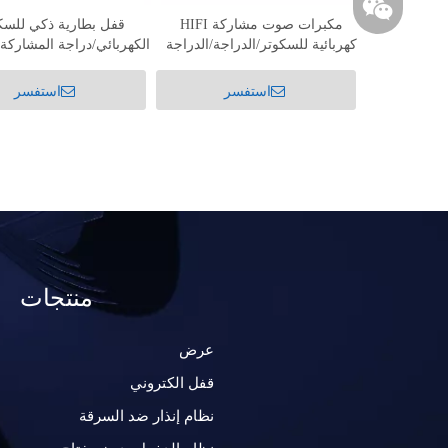
مكبرات صوت مشاركة HIFI
قفل بطارية ذكي للسك
كهربائية للسكوتر/الدراجة/الدراجة
الكهربائي/دراجة المشاركة SH-101
النارية
استفسر
استفسر
+86 15112692081
منتجات
عرض
قفل الكتروني
نظام إنذار ضد السرقة