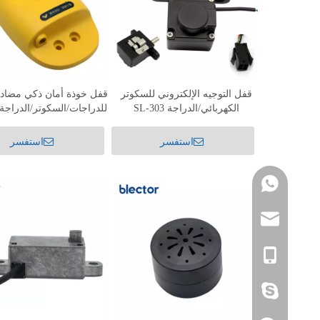
قفل التوجيه الإلكتروني للسكوتر
قفل خوذة أمان ذكي مضاد
الكهربائي/الدراجة SL-303
للدراجات/السكوتر/الدراجة/
النارية
استفسر
استفسر
+86 15112692081
sales01@blector.com
86- 18816272101
alicechen1213