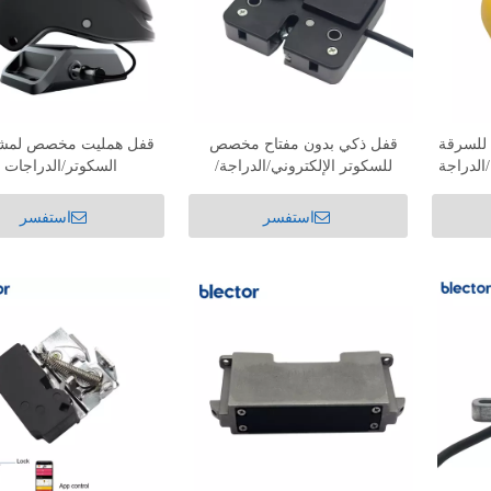
 للسرقة
قفل ذكي بدون مفتاح مخصص
قفل همليت مخصص لمشا
الدراجة
للسكوتر الإلكتروني/الدراجة/
السكوتر/الدراجات
الدراجات البخارية DCS-DK-004
استفسر
استفسر