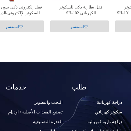
وتر
قفل بطارية ذكي للسكوتر
قفل إلكتروني ذكي بدون 
الكهربائي SH-102
للسكوتر الإلكتروني/الدر
الدراجات ZDS-DK-008
استفسر
استفسر
طلب
خدمات
دراجة كهربائية
البحث والتطوير
سكوتر كهربائي
تصنيع المعدات الأصلية / أوديإم
دراجة نارية كهربائية
القدرة التصنيعية