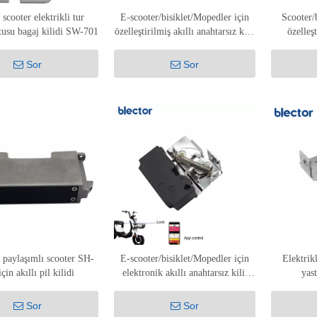
 scooter elektrikli tur
E-scooter/bisiklet/Mopedler için
Scooter/b
usu bagaj kilidi SW-701
özelleştirilmiş akıllı anahtarsız kilit
özelleş
DCS-DK-004
Sor
Sor
i paylaşımlı scooter SH-
E-scooter/bisiklet/Mopedler için
Elektrikl
çin akıllı pil kilidi
elektronik akıllı anahtarsız kilit
yas
ZDS-DK-008
Sor
Sor