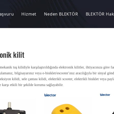
aşvuru
Hizmet
Neden BLEKTÖR
BLEKTÖR Hak
emek
Elektrikli Bisiklet
Ar-Ge
Fabrikamız
Haberler
Kilit
Elektrikli Scooter
OEM / ODM
Hikayemiz
hazı
Elektrikli Motosiklet
Üretim Kapasitesi
Müşterimiz
onik kilit
nüştürücü
Elektrikli üç tekerlekli bisiklet
Kalite Kontrol
Patentler ve Sertifikalar
ekanik tuş kilidiyle karşılaştırıldığında elektronik kilitler, ihtiyacınıza göre f
lamanız, bilgisayarınız veya e-bisiklet/escooter'ınız aracılığıyla bir sinyal gön
 Karşı Alarm Sistemi
Diğer
SSS
Sergi
eksiyon kilidi, sele çantası kilidi, elektrikli scooter, elektrikli bisiklet veya payl
 karşı etkili bir şekilde koruma sağlayabilir.
 Giriş Sistemi
paylaşma