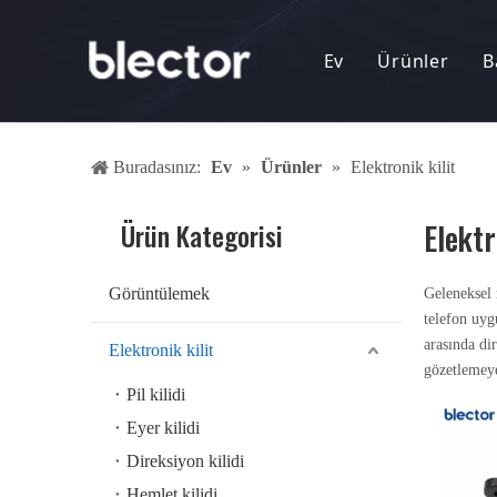
Ev
Ürünler
B
Görüntül
Buradasınız:
Ev
»
Ürünler
»
Elektronik kilit
Elektronik 
Pil Şarj Ci
Ürün Kategorisi
Elektr
DC-DC dö
Görüntülemek
Geleneksel m
telefon uygu
Hırsızlığa
arasında dir
Elektronik kilit
gözetlemeye
Anahtarsız
Pil kilidi
Eyer kilidi
Ürünleri 
Direksiyon kilidi
Hemlet kilidi