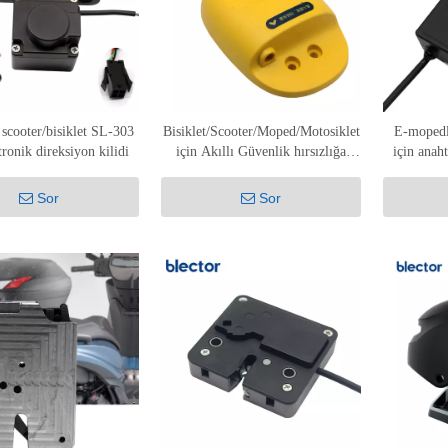
 scooter/bisiklet SL-303
Bisiklet/Scooter/Moped/Motosiklet
E-mopedle
tronik direksiyon kilidi
için Akıllı Güvenlik hırsızlığa
için anaht
karşı Kask Kilidi
sele ç
Sor
Sor