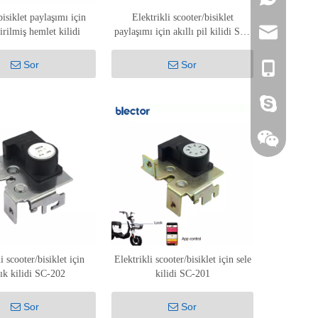
isiklet paylaşımı için
Elektrikli scooter/bisiklet
tirilmiş hemlet kilidi
paylaşımı için akıllı pil kilidi SH-
sales01@blec
101
Sor
Sor
86- 18816272
alicechen1213
i scooter/bisiklet için
Elektrikli scooter/bisiklet için sele
tık kilidi SC-202
kilidi SC-201
Sor
Sor
+86 1511269