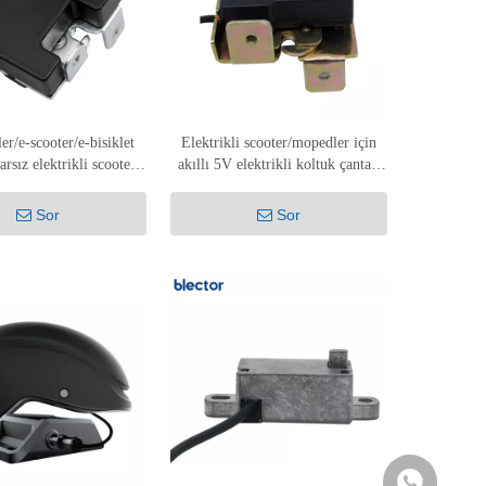
r/e-scooter/e-bisiklet
Elektrikli scooter/mopedler için
arsız elektrikli scooter
akıllı 5V elektrikli koltuk çantası
antası kilidi SC-214
sele kilidi SC-211
Sor
Sor
+86 1511269