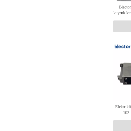
Blector
kuyruk kut
Elektrikl
102 i